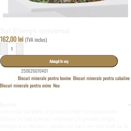
Saf Energo universal
162,00
lei
(TVA inclus)
-
+
Adaugă în coș
Cod produs:
250626070401
Categorii:
Blocuri minerale pentru bovine
,
Blocuri minerale pentru cabaline
,
Blocuri minerale pentru ovine
,
Nou
Descriere
Universul sănătății și productivității rumegătoarelor
începe cu Saf Energo universal.Un produs simplu,
inteligent și eficient – pentru cei care vor mai mult de la