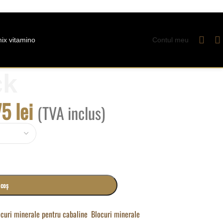
ix vitamino
Contul meu
ck
75
lei
(TVA inclus)
 coș
ocuri minerale pentru cabaline
,
Blocuri minerale