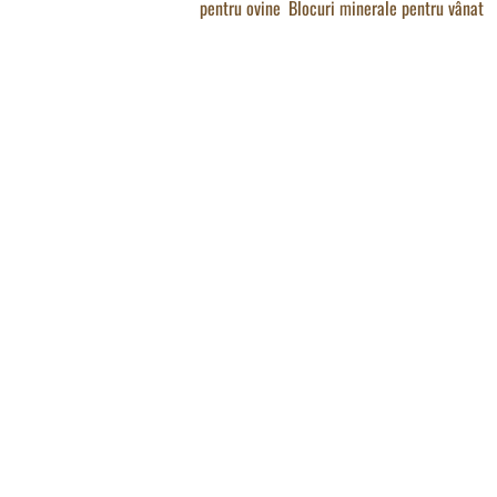
pentru ovine
,
Blocuri minerale pentru vânat
un supliment excelent, necesar pentru creșterea producției de lapte pentru 
multe aspecte: