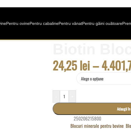
vine
Pentru ovine
Pentru cabaline
Pentru vânat
Pentru găini ouătoare
Prem
Biotin Blo
24,25
lei
–
4.401,
Ambalare
-
+
Adaugă în
Cod produs:
250206215800
Categorii:
Blocuri minerale pentru bovine
,
Bl