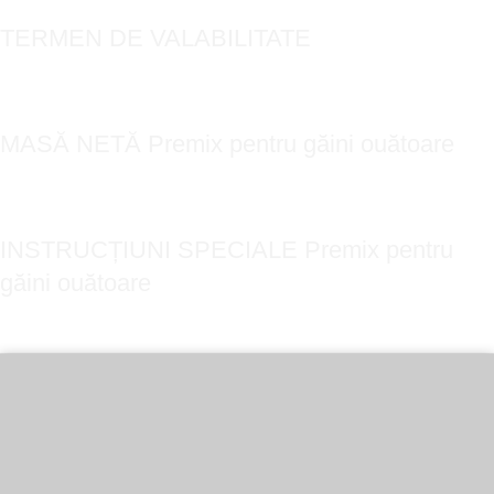
TERMEN DE VALABILITATE
12 luni de la data fabricației (inscripționată pe ambalaj)
MASĂ NETĂ Premix pentru găini ouătoare
_________ kg
INSTRUCȚIUNI SPECIALE Premix pentru
găini ouătoare
Produs destinat exclusiv utilizării în hrana animalelor
A nu se administra ca atare
A nu se lăsa la îndemâna copiilor