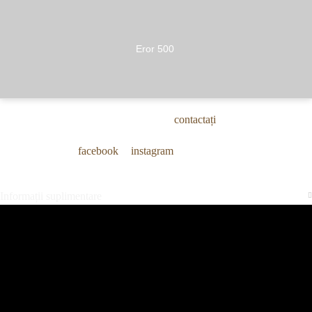
Trimitem prin curier oriunde în țară
Eror 500
La comenzi mai mari de 5 tone prețurile sunt negociabile
Pentru mai multe detalii nu ezitați să ne
contactați
.
Urmărește-ne pe:
facebook
și
instagram
.
Informații suplimentare