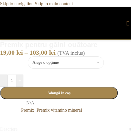
Skip to navigation
Skip to main content
Premix pentru găini ouătoare
19,00
lei
–
103,00
lei
(TVA inclus)
Ambalare
-
+
Adaugă în coș
Cod produs:
N/A
Categorii:
Premix
,
Premix vitamino mineral
Descriere