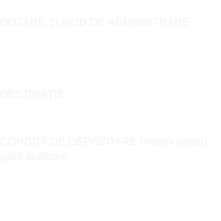
DOZARE ȘI MOD DE ADMINISTRARE
Se administrează în proporție de 2% în furajul combinat destinat
găinilor.
Exemplu: 2 kg premix / 100 kg furaj complet.
DESTINAȚIE
Găini ouătoare
CONDIȚII DE DEPOZITARE Premix pentru
găini ouătoare
A se păstra în loc uscat, răcoros, ferit de razele directe ale soarelui și de
îngheț
A se păstra în ambalajul original, bine închis