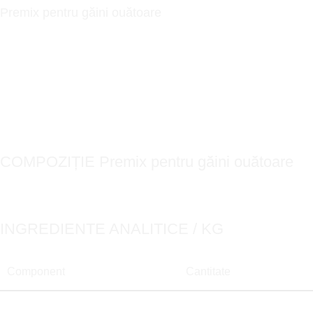
Premix pentru găini ouătoare
premix vitamino mineral ovine caprine vaci lactație viței Pui și Găini
ouătoare Porci îngrășare purcei creștere la cele mai mici preturi și
calitate ridicată aportul de amestecare fiind de 2%.
Bloc mineral vitaminizat pentru găini ouătoare, destinat completării
rației zilnice și susținerii sănătății păsărilor.
COMPOZIȚIE Premix pentru găini ouătoare
Carbonat de calciu, sodiu, premix
INGREDIENTE ANALITICE / KG
Component
Cantitate
Calciu (Ca)
36,90%