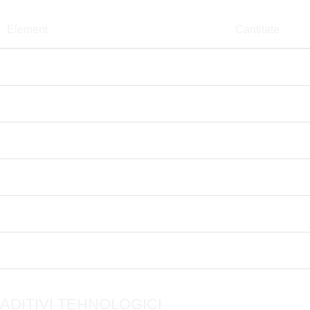
Element
Cantitate
Cupru (sulfat pentahidrat)
24 mg
Iod (iodură de calciu granule)
3 mg
Seleniu (selenit de sodiu granulat)
0,6 mg
Fier (sulfat feros monohidrat)
120 mg
Mangan (oxid)
360 mg
Zinc (oxid)
210 mg
ADITIVI TEHNOLOGICI